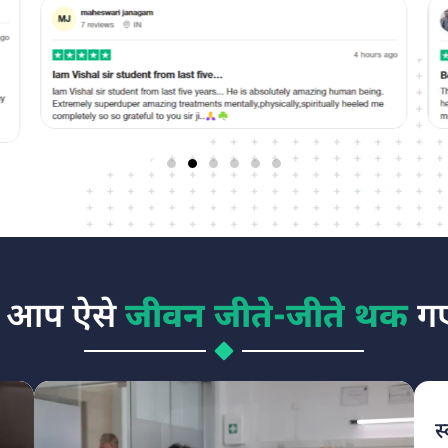
ा आप ऐसे
जीवन जीते-जीते थक
गए
स