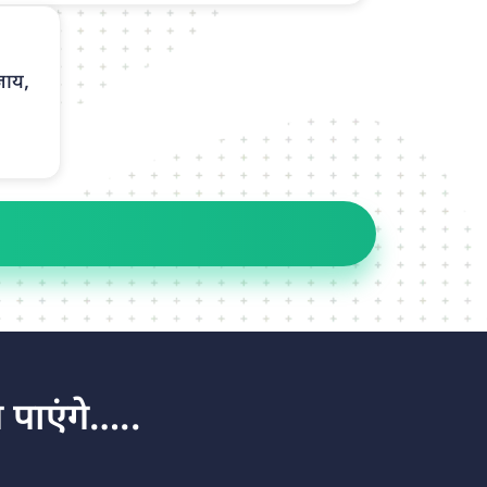
जाय,
पाएंगे…..