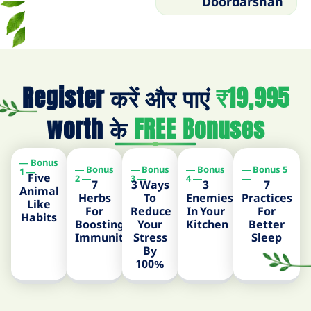
Doordarshan
Register करें और पाएं
₹19,995
worth के
FREE Bonuses
― Bonus
― Bonus
― Bonus
― Bonus
― Bonus 5
1 ―
Five
2 ―
3 ―
4 ―
―
7
3 Ways
3
7
Animal
Herbs
To
Enemies
Practices
Like
For
Reduce
In Your
For
Habits
Boosting
Your
Kitchen
Better
Immunity​
Stress
Sleep
By
100%​