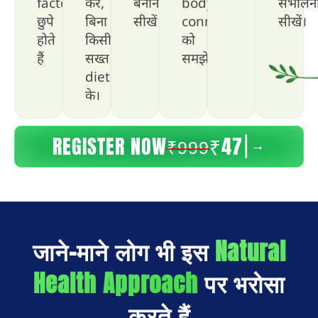
factors
करें,
बनाना
body
संभालन
छुपे
बिना
सीखें।
connection
सीखें।
होते
किसी
को
हैं
सख्त
समझें।
diet
के।
REGISTER NOW
₹47
→
|
₹999
जाने-माने लोग भी इस
Natural
Health Approach
पर भरोसा
करते हैं