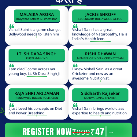
MALAIKA ARORA
JACKIE SHROFF
Bollywood Actress & Fitness Icon
LEGENDARY BOLLYWOOD ACTOR
❝
❝
Vishall Saini is a game change,
Vishall Saini has a great
Bollywood needs to listen him
knowledge of Naturopathy, He is
India's Health Icon.
LT. SH DARA SINGH
RISHI DHAWAN
RUSTAM-E-HIND
MEMBER OF INDIAN CRICKET TEAM
❝
❝
I am glad I come across you
I knew Vishall Saini as a great
young boy. Lt. Sh Dara Singh Ji
Cricketer and now as an
awesome Nutritionist.
RAJA SHRI ARIDAMAN
Siddharth Rajsekar
RENOWNED INDIAN POLITICIAN
MOTIVATIONAL SPEAKER
❝
❝
I just loved his concepts on Diet
Vishall Saini brings world-class
and Power Breathing.
expertise to health and nutrition
REGISTER NOW
₹47
→
|
₹999