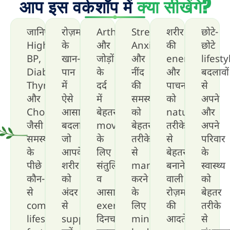
आप इस वर्कशॉप में
क्या सीखेंगे?
जानिए
रोज़मर्रा
Arthritis
Stress,
शरीर
छोटे-
High
के
और
Anxiety
की
छोटे
BP,
खान-
जोड़ों
और
energy
lifesty
Diabetes,
पान
के
नींद
और
बदलावों
Thyroid
में
दर्द
की
पाचन
से
और
ऐसे
में
समस्या
को
अपने
Cholesterol
आसान
बेहतर
को
natural
और
जैसी
बदलाव
movement
बेहतर
तरीके
अपने
समस्याओं
जो
के
तरीके
से
परिवार
के
आपके
लिए
से
बेहतर
के
पीछे
शरीर
संतुलित
manage
बनाने
स्वास्थ्य
कौन-
को
व
करने
वाली
को
से
अंदर
आसान
के
रोज़मर्रा
बेहतर
common
से
exercise
लिए
की
तरीके
lifestyle
support
दिनचर्या
mind-
आदतें।
से