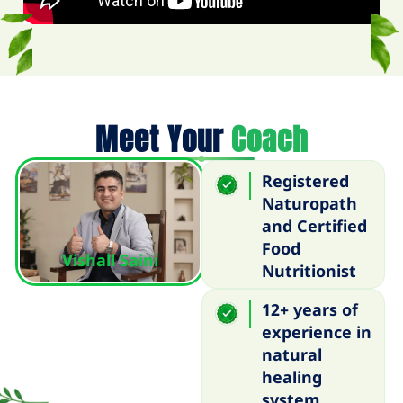
Meet Your
Coach
Registered
Naturopath
and Certified
Food
Vishall Saini
Nutritionist
12+ years of
experience in
natural
healing
system