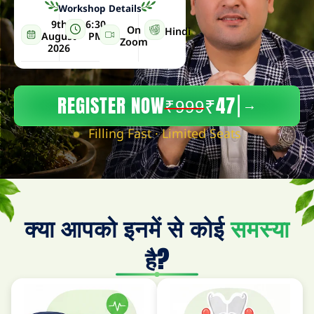
Workshop Details
9th
6:30
On
Hindi
August
PM
Zoom
2026
REGISTER NOW
₹47
→
|
₹999
Filling Fast · Limited Seats
क्या आपको इनमें से कोई
समस्या
है?