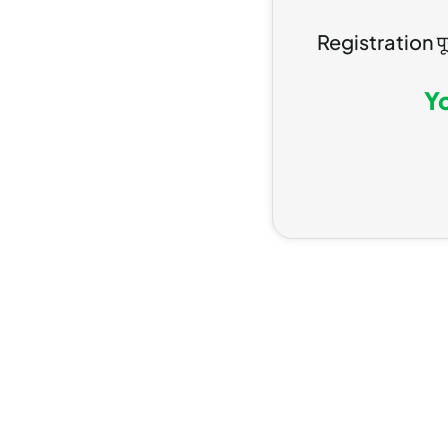
Registration प
Y